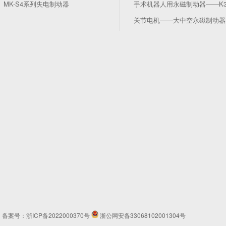
MK-S4系列失电制动器
手术机器人用永磁制动器——K
关节电机——大中空永磁制动器
所有 备案号：
浙ICP备2022000370号
浙公网安备33068102001304号