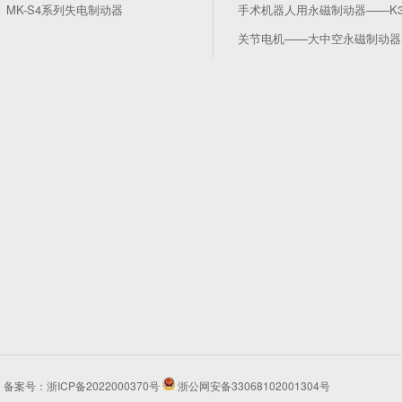
MK-S4系列失电制动器
手术机器人用永磁制动器——K
关节电机——大中空永磁制动器
所有 备案号：
浙ICP备2022000370号
浙公网安备33068102001304号